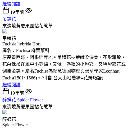
繼續閱讀
19年前
吊鐘花
來清境黃慶果園拈花惹草
吊鐘花
Fuchsia hybrida Hort.
屬名：Fuchisa 柳葉菜科
原產墨西哥、阿根廷等地。吊鐘花枝葉纖柔優美，花形雅致，
花朵像吊在風中小鈴鐺，又像一盞盞的小燈籠，又稱燈籠花或
倒掛金鐘。屬名Fuchisa為紀念德國物理與藥草學家Leonhart
Fuchs(1501~1566)。(引自 台大山地農場--花妍巧語)
繼續閱讀
19年前
醉蝶花 Spider Flower
來清境黃慶果園拈花惹草
醉蝶花
Spider Flower