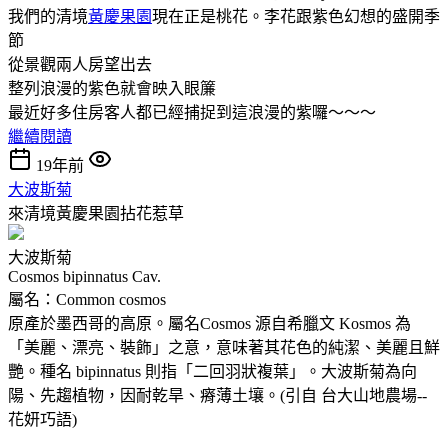
我們的清境
黃慶果園
現在正是桃花。李花跟紫色幻想的盛開季
節
從景觀兩人房望出去
整列浪漫的紫色就會映入眼簾
最近好多住房客人都已經捕捉到這浪漫的紫囉～～～
繼續閱讀
19年前
大波斯菊
來清境黃慶果園拈花惹草
大波斯菊
Cosmos bipinnatus Cav.
屬名：Common cosmos
原產於墨西哥的高原。屬名Cosmos 源自希臘文 Kosmos 為
「美麗、漂亮、裝飾」之意，意味著其花色的純潔、美麗且鮮
艷。種名 bipinnatus 則指「二回羽狀複葉」。大波斯菊為向
陽、先趨植物，因耐乾旱、瘠薄土壤。(引自 台大山地農場--
花妍巧語)