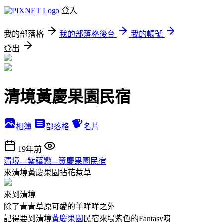
登入
我的部落格
我的部落格後台
我的帳號
登出
清境黃慶果園民宿
相簿
部落格
名片
19年前
清境---紫藤戀---黃慶果園民宿
來清境黃慶果園拈花惹草
來到清境
除了青青草原可愛的羊咩咩之外
記得要到清境
黃慶果園
民宿來場紫色的Fantasy唷