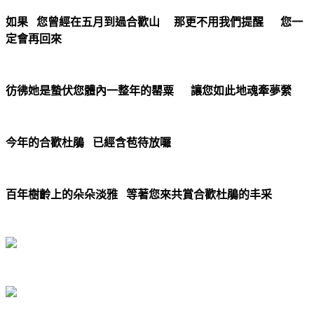
如果 您曾經在五月到過合歡山 那更不用我們提醒 您一
定會再回來
彷彿她是蟄伏您體內一整年的罌粟 讓您如此地魂牽夢縈
今年的合歡杜鵑 已經含苞待放囉
百年樹齡上的朵朵淡雅 等著您來共賞合歡杜鵑的丰采