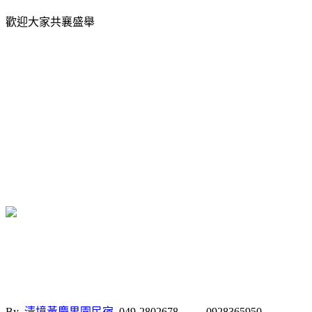
歡迎大家共襄盛舉
By
清境黃慶果園民宿
049-2802678 0928365950