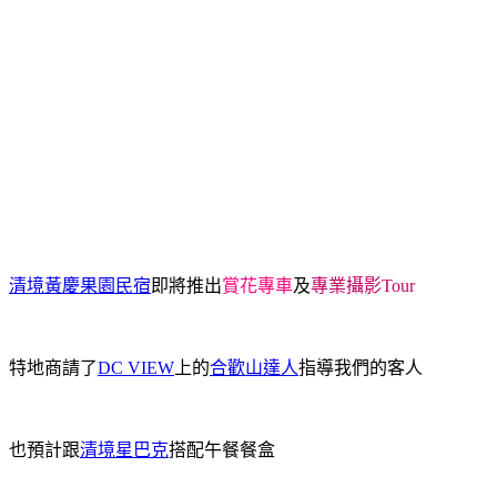
清境黃慶果園民宿
即將推出
賞花專車
及
專業攝影Tour
特地商請了
DC VIEW
上的
合歡山達人
指導我們的客人
也預計跟
清境星巴克
搭配午餐餐盒